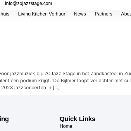
info@zojazzstage.com
ehuis
Living Kitchen Verhuur
News
Partners
Abou
-Zuidoost heeft in het Zandk
ep ver achter’
oor jazzmuziek bij. ZOJazz Stage in het Zandkasteel in Z
lent een podium krijgt. ‘De Bijlmer loopt ver achter met cult
s 2023 jazzconcerten in […]
ing
Quick Links
Home