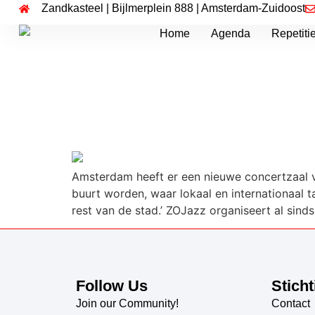
Zandkasteel | Bijlmerplein 888 | Amsterdam-Zuidoost
Home
Agenda
Repetiti
Het Parool: Amsterdam
Jazzpodium: ‘Bijlmer li
Amsterdam heeft er een nieuwe concertzaal v
buurt worden, waar lokaal en internationaal ta
rest van de stad.’ ZOJazz organiseert al sind
Follow Us
Sticht
Join our Community!
Contact