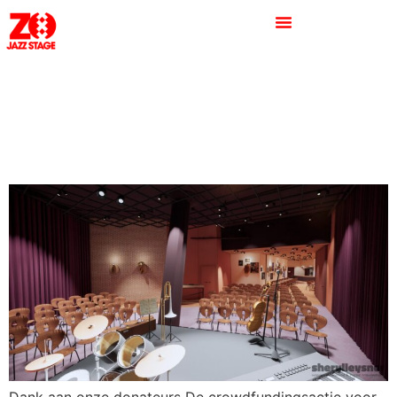
MEER dan 37K bereikt! Het
ZOJazz Stage bouwt verder
aan de concertzaal!