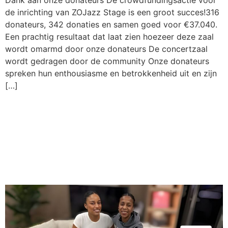
Dank aan onze donateurs De crowdfundingsactie voor
de inrichting van ZOJazz Stage is een groot succes!316
donateurs, 342 donaties en samen goed voor €37.040.
Een prachtig resultaat dat laat zien hoezeer deze zaal
wordt omarmd door onze donateurs De concertzaal
wordt gedragen door de community Onze donateurs
spreken hun enthousiasme en betrokkenheid uit en zijn
[…]
ZOJazz Stage bij FunX:
Nieuwe ZOJazz Stage geeft
ruimte aan geluiden die
ontbreken