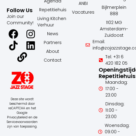
Agenda
ANBI
Bijlmerplein
Follow Us
Repetitiehuis
Vacatures
888
Join our
Living Kitchen
1102 MG
Community!
Verhuur
Amsterdam-
News
Zuidoost
Email:
Partners
info@zojazzstage.
About
Tel: +31 6
Contact
420 182 05
Openingstij
Repetitiehuis
Maandag:
17:00 -
23:00
Deze site wordt
Dinsdag:
beschermd door
reCAPTCHA en het
11:00 -
Google
23:00
Privacybeleid en de
Servicevoorwaarden
Woensdag:
zijn van toepassing.
09:00 -