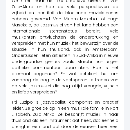
We kijken naar de rijke creatieve diversiteit van
Zuid-Afrika en hoe de vele perspectieven op
vrijheid en identiteit de bloeiende muziekscenes
hebben gevormd. Van Miriam Makeba tot Hugh
Masekela, de Jazzmusici van het land hebben een
internationale sterrenstatus bereikt. Vele
muzikanten ontvluchtten de onderdrukking en
verspreiden met hun muziek het bewustzijn over de
situatie in hun thuisland, ook in Amsterdam.
Ondertussen lieten artiesten in Zuid-Afrika in nieuwe
ondergrondse genres zoals Marabi hun eigen
politieke commentaar doorklinken. Hoe is het
allemaal begonnen? En wat betekent het om
vandaag de dag in de voetsporen te treden van
de vele jazzmusici die nog altijd vreugde, vrijheid
en liefde verspreiden?
Titi Luzipo is jazzvocalist, componist en creatief
leider. Ze groeide op in een muzikale familie in Port
Elizabeth, Zuid-Afrika. Ze beschrijft muziek in haar
thuisland als een instrument dat heelt, dat eenheid
brengt in een land dat door de eeuwen heen veel